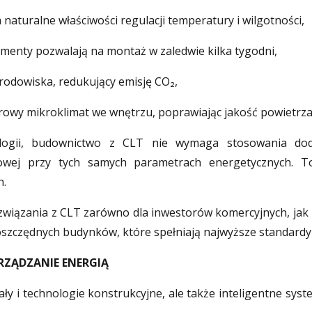
naturalne właściwości regulacji temperatury i wilgotności,
menty pozwalają na montaż w zaledwie kilka tygodni,
środowiska, redukujący emisję CO₂,
owy mikroklimat we wnętrzu, poprawiając jakość powietrza 
ologii, budownictwo z CLT nie wymaga stosowania dod
kowej przy tych samych parametrach energetycznych. 
h.
ązania z CLT zarówno dla inwestorów komercyjnych, jak i 
szczędnych budynków, które spełniają najwyższe standardy ja
RZĄDZANIE ENERGIĄ
y i technologie konstrukcyjne, ale także inteligentne sy