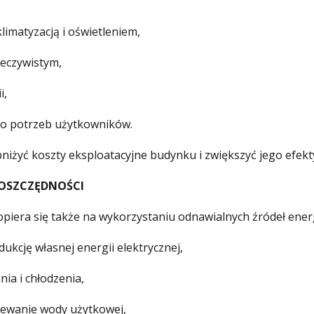
imatyzacją i oświetleniem,
zeczywistym,
i,
do potrzeb użytkowników.
niżyć koszty eksploatacyjne budynku i zwiększyć jego efek
 OSZCZĘDNOŚCI
ra się także na wykorzystaniu odnawialnych źródeł energ
ukcję własnej energii elektrycznej,
ia i chłodzenia,
zewanie wody użytkowej,