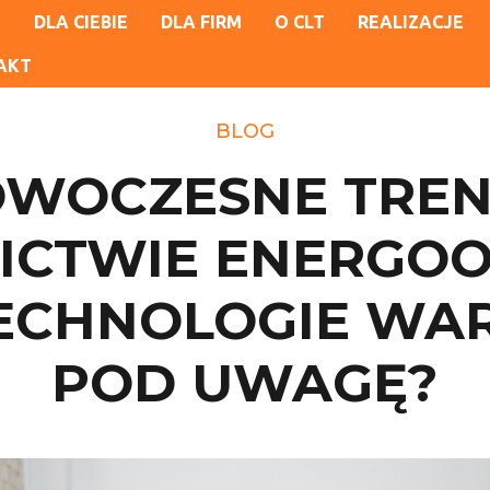
S
DLA CIEBIE
DLA FIRM
O CLT
REALIZACJE
AKT
BLOG
WOCZESNE TRE
CTWIE ENERGO
TECHNOLOGIE WA
POD UWAGĘ?