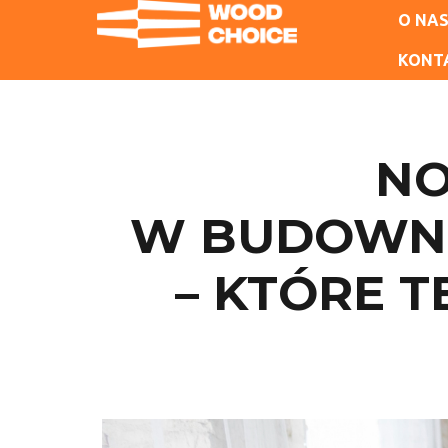
O NA
KONT
NO
W BUDOWNI
– KTÓRE 